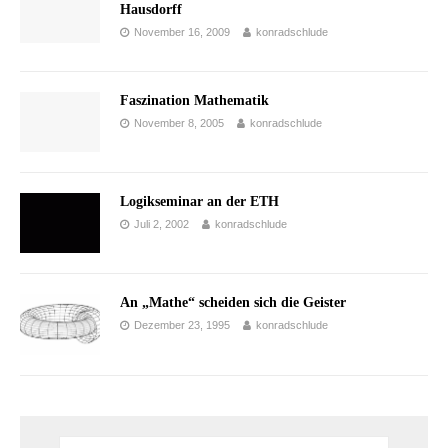
Hausdorff
November 16, 2009
konradschlude
Faszination Mathematik
November 8, 2005
konradschlude
Logikseminar an der ETH
Juli 2, 2002
konradschlude
An „Mathe“ scheiden sich die Geister
Dezember 23, 1995
konradschlude