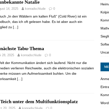
 unbekannte Natalie
Heim
ust 14, 2025
konradschlude
0
Kolpi
uch „In den Wäldern am kalten Fluß“ (Cold River) ist ein
Kommu
dbuch, das ich oft gelesen habe. Es ist aber auch ein
glied zu
[…]
Math
Siegf
Softw
 nächste Tabu-Thema
Unca
i 28, 2025
konradschlude
0
elt der Kommunikation ändert sich laufend. Nicht nur die
ME
medien verlieren Reichweite, auch die elektronischen sozialen
erke müssen um Aufmerksamkeit buhlen. Um die
Anme
erksamkeit
[…]
Eintr
Komm
 Teich unter dem Multifunktionsplatz
Word
z 20, 2025
konradschlude
0