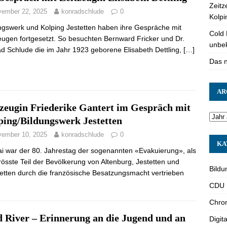
Zeitz
ember 22, 2025
konradschlude
0
Kolpi
ngswerk und Kolping Jestetten haben ihre Gespräche mit
Cold 
eugen fortgesetzt. So besuchten Bernward Fricker und Dr.
unbek
d Schlude die im Jahr 1923 geborene Elisabeth Dettling,
[…]
Das 
AR
tzeugin Friederike Gantert im Gespräch mit
ping/Bildungswerk Jestetten
ember 10, 2025
konradschlude
0
KA
i war der 80. Jahrestag der sogenannten «Evakuierung», als
rösste Teil der Bevölkerung von Altenburg, Jestetten und
Bildu
tetten durch die französische Besatzungsmacht vertrieben
CDU
Chron
d River – Erinnerung an die Jugend und an
Digita