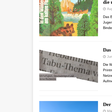
die
Aug
Das B
Jugen
Binde
Das
Jun
Die W
Print
Netzw
Aufm
Der
Mär