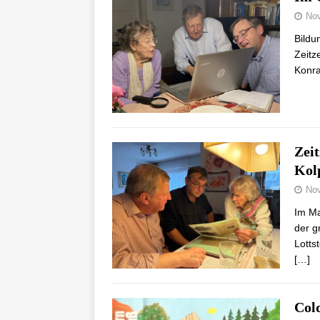
Nov
Bildu
Zeitz
Konra
Zei
Kol
Nov
Im Ma
der g
Lotts
[…]
Col