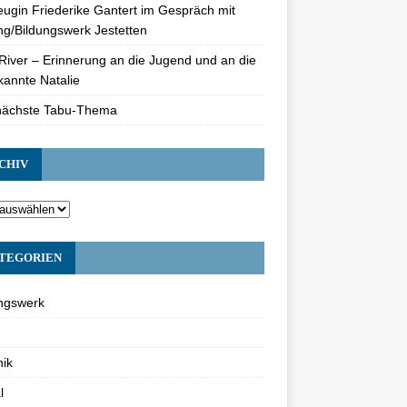
eugin Friederike Gantert im Gespräch mit
ng/Bildungswerk Jestetten
River – Erinnerung an die Jugend und an die
annte Natalie
nächste Tabu-Thema
CHIV
TEGORIEN
ngswerk
ik
l