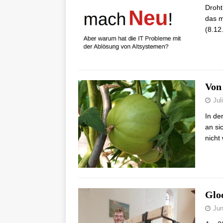
Droht
das m
(8.12
Von
Jul
In de
an si
nicht 
Glo
Jun