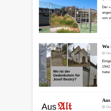
Der «
angen
von v
Wo i
Dez
Einig
1942 
habe 
Aus
Dez