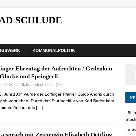
AD SCHLUDE
NGSWERK
KOMMUNALPOLITIK
finger Ehrentag der Aufrechten / Gedenken
 Glocke und Springerli
i 28, 2026
konradschlude
0
. Juni 1934 wurde der Löffinger Pfarrer Guido Andris durch
NE
Mob vertrieben. Durch das Sturmgeläut von Karl Bader kam
 einem Auflauf des
[…]
Löffi
Glock
Im Ge
espräch mit Zeitzeugin Elisabeth Dettling