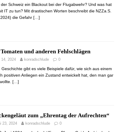
 der Schweiz ein Blackout bei der Flugabwehr? Und was hat
it IT zu tun? Mit drastischen Worten beschreibt die NZZa.S.
.2024) die Gefahr
[…]
 Tomaten und anderen Fehlschlägen
i 14, 2024
konradschlude
0
r Geschichte gibt es viele Beispiele dafür, wie sich aus einem
ch positiven Anliegen ein Zustand entwickelt hat, den man gar
wollte.
[…]
ckengeläut zum „Ehrentag der Aufrechten“
i 23, 2024
konradschlude
0