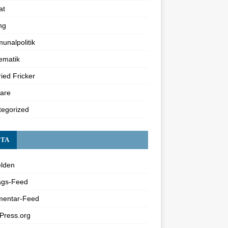
at
ng
nalpolitik
ematik
ried Fricker
are
tegorized
TA
lden
ags-Feed
entar-Feed
Press.org