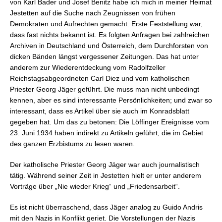
von Karl Bader und Josef Benitz habe ich mich in meiner Heimat
Jestetten auf die Suche nach Zeugnissen von frühen
Demokraten und Aufrechten gemacht. Erste Feststellung war,
dass fast nichts bekannt ist. Es folgten Anfragen bei zahlreichen
Archiven in Deutschland und Österreich, dem Durchforsten von
dicken Bänden längst vergessener Zeitungen. Das hat unter
anderem zur Wiederentdeckung vom Radolfzeller
Reichstagsabgeordneten Carl Diez und vom katholischen
Priester Georg Jäger geführt. Die muss man nicht unbedingt
kennen, aber es sind interessante Persönlichkeiten; und zwar so
interessant, dass es Artikel über sie auch im Konradsblatt
gegeben hat. Um das zu betonen: Die Löffinger Ereignisse vom
23. Juni 1934 haben indirekt zu Artikeln geführt, die im Gebiet
des ganzen Erzbistums zu lesen waren.
Der katholische Priester Georg Jäger war auch journalistisch
tätig. Während seiner Zeit in Jestetten hielt er unter anderem
Vorträge über „Nie wieder Krieg“ und „Friedensarbeit“.
Es ist nicht überraschend, dass Jäger analog zu Guido Andris
mit den Nazis in Konflikt geriet. Die Vorstellungen der Nazis