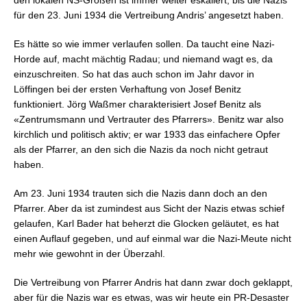
den lokalen NS-Größen ist immer weiter eskaliert, bis die Nazis
für den 23. Juni 1934 die Vertreibung Andris’ angesetzt haben.
Es hätte so wie immer verlaufen sollen. Da taucht eine Nazi-
Horde auf, macht mächtig Radau; und niemand wagt es, da
einzuschreiten. So hat das auch schon im Jahr davor in
Löffingen bei der ersten Verhaftung von Josef Benitz
funktioniert. Jörg Waßmer charakterisiert Josef Benitz als
«Zentrumsmann und Vertrauter des Pfarrers». Benitz war also
kirchlich und politisch aktiv; er war 1933 das einfachere Opfer
als der Pfarrer, an den sich die Nazis da noch nicht getraut
haben.
Am 23. Juni 1934 trauten sich die Nazis dann doch an den
Pfarrer. Aber da ist zumindest aus Sicht der Nazis etwas schief
gelaufen, Karl Bader hat beherzt die Glocken geläutet, es hat
einen Auflauf gegeben, und auf einmal war die Nazi-Meute nicht
mehr wie gewohnt in der Überzahl.
Die Vertreibung von Pfarrer Andris hat dann zwar doch geklappt,
aber für die Nazis war es etwas, was wir heute ein PR-Desaster