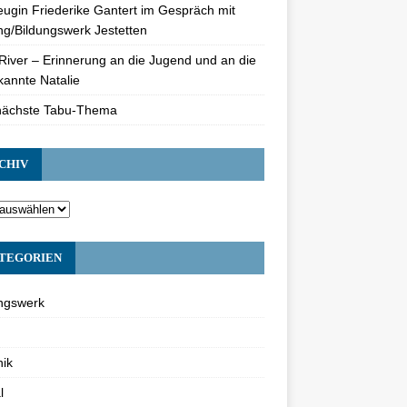
eugin Friederike Gantert im Gespräch mit
ng/Bildungswerk Jestetten
River – Erinnerung an die Jugend und an die
annte Natalie
nächste Tabu-Thema
CHIV
TEGORIEN
ngswerk
ik
l