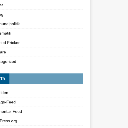
at
ng
nalpolitik
ematik
ried Fricker
are
tegorized
TA
lden
ags-Feed
entar-Feed
Press.org