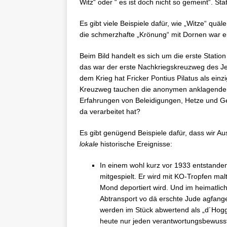
Witz“ oder “ es ist doch nicht so gemeint“. Stat
Es gibt viele Beispiele dafür, wie „Witze“ quä
die schmerzhafte „Krönung“ mit Dornen war ei
Beim Bild handelt es sich um die erste Statio
das war der erste Nachkriegskreuzweg des Jes
dem Krieg hat Fricker Pontius Pilatus als einz
Kreuzweg tauchen die anonymen anklagenden 
Erfahrungen von Beleidigungen, Hetze und Gew
da verarbeitet hat?
Es gibt genügend Beispiele dafür, dass wir Au
lokale
historische Ereignisse:
In einem wohl kurz vor 1933 entstande
mitgespielt. Er wird mit KO-Tropfen mal
Mond deportiert wird. Und im heimatlich
Abtransport vo dä erschte Jude agfange.
werden im Stück abwertend als „d´Hogge
heute nur jeden verantwortungsbewus