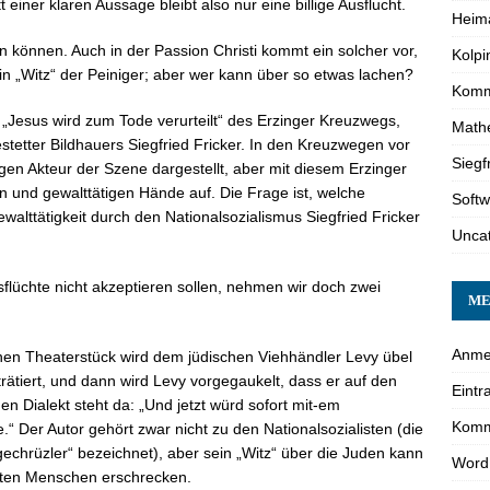
t einer klaren Aussage bleibt also nur eine billige Ausflucht.
Heim
len können. Auch in der Passion Christi kommt ein solcher vor,
Kolpi
n „Witz“ der Peiniger; aber wer kann über so etwas lachen?
Kommu
n „Jesus wird zum Tode verurteilt“ des Erzinger Kreuzwegs,
Math
tetter Bildhauers Siegfried Fricker. In den Kreuzwegen vor
Siegf
igen Akteur der Szene dargestellt, aber mit diesem Erzinger
und gewalttätigen Hände auf. Die Frage ist, welche
Softw
alttätigkeit durch den Nationalsozialismus Siegfried Fricker
Unca
sflüchte nicht akzeptieren sollen, nehmen wir doch zwei
ME
Anme
nen Theaterstück wird dem jüdischen Viehhändler Levy übel
trätiert, und dann wird Levy vorgegaukelt, dass er auf den
Eintr
en Dialekt steht da: „Und jetzt würd sofort mit-em
Komm
“ Der Autor gehört zwar nicht zu den Nationalsozialisten (die
chrüzler“ bezeichnet), aber sein „Witz“ über die Juden kann
Word
sten Menschen erschrecken.