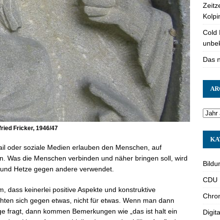
Zeitz
Kolpi
Cold 
unbek
Das 
AR
ried Fricker, 1946/47
KA
il oder soziale Medien erlauben den Menschen, auf
. Was die Menschen verbinden und näher bringen soll, wird
Bildu
 und Hetze gegen andere verwendet.
CDU
, dass keinerlei positive Aspekte und konstruktive
Chron
chten sich gegen etwas, nicht für etwas. Wenn man dann
e fragt, dann kommen Bemerkungen wie „das ist halt ein
Digita